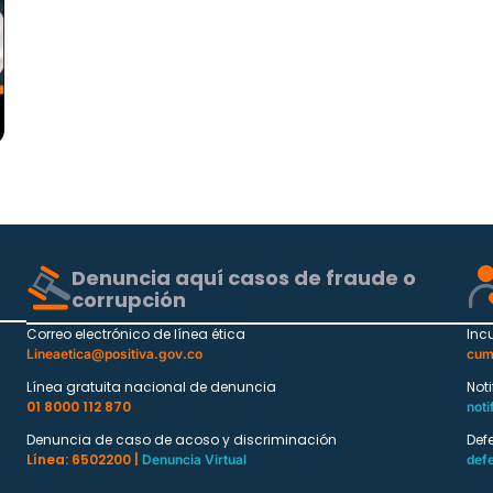
Denuncia aquí casos de fraude o
corrupción
Correo electrónico de línea ética
Inc
Lineaetica@positiva.gov.co
cum
Línea gratuita nacional de denuncia
Not
01 8000 112 870
noti
Denuncia de caso de acoso y discriminación
Def
Línea: 6502200 |
Denuncia Virtual
def