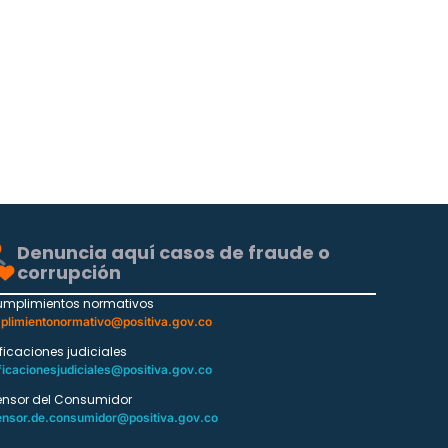
Denuncia aquí casos de fraude o
corrupción
umplimientos normativos
plimientonormativo@positiva.gov.co
ificaciones judiciales
ficacionesjudiciales@positiva.gov.co
ensor del Consumidor
ensor.de.consumidor@positiva.gov.co