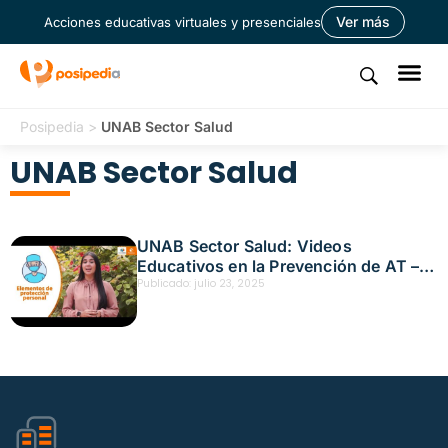
Ver más
Acciones educativas virtuales y presenciales
Posipedia
>
UNAB Sector Salud
UNAB Sector Salud
UNAB Sector Salud: Videos
Educativos en la Prevención de AT –
Unidades de Diálisis
Publicado:
julio 23, 2025