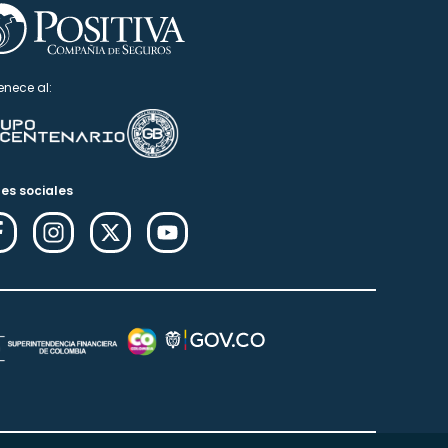
enece al:
es sociales