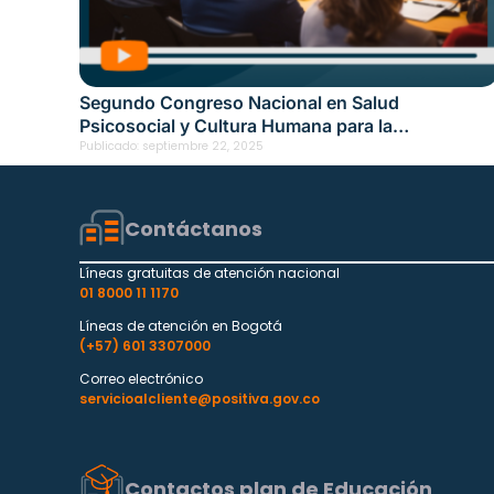
Segundo Congreso Nacional en Salud
Psicosocial y Cultura Humana para la
Transformación Empresarial en Sincelejo
Publicado:
septiembre 22, 2025
Contáctanos
Líneas gratuitas de atención nacional
01 8000 11 1170
Líneas de atención en Bogotá
(+57) 601 3307000
Correo electrónico
servicioalcliente@positiva.gov.co
Contactos plan de Educación