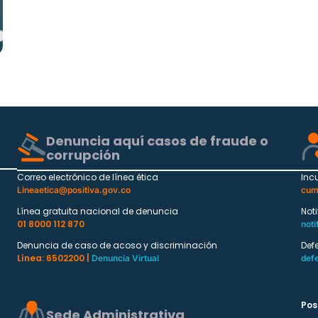
Denuncia aquí casos de fraude o
corrupción
Correo electrónico de línea ética
Inc
Lineaetica@positiva.gov.co
cum
Línea gratuita nacional de denuncia
Not
01 8000 112 870
noti
Denuncia de caso de acoso y discriminación
Def
Línea: 6502200 |
Denuncia Virtual
def
Pos
Sede Administrativa