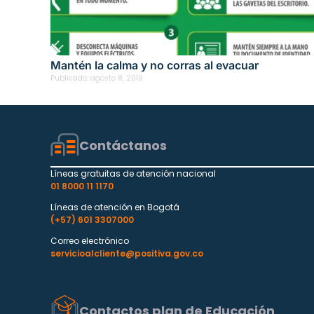
Mantén la calma y no corras al evacuar
Publicado:
agosto 8, 2019
Contáctanos
Líneas gratuitas de atención nacional
01 8000 11 1170
Líneas de atención en Bogotá
(+57) 601 3307000
Correo electrónico
servicioalcliente@positiva.gov.co
Contactos plan de Educación