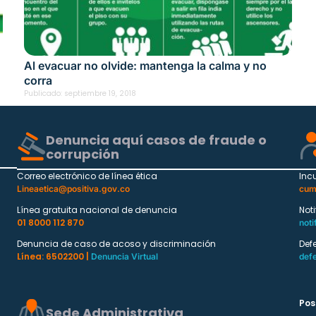
Al evacuar no olvide: mantenga la calma y no
corra
Publicado:
septiembre 19, 2018
Denuncia aquí casos de fraude o
corrupción
Correo electrónico de línea ética
Inc
Lineaetica@positiva.gov.co
cum
Línea gratuita nacional de denuncia
Not
01 8000 112 870
noti
Denuncia de caso de acoso y discriminación
Def
Línea: 6502200 |
Denuncia Virtual
def
Pos
Sede Administrativa