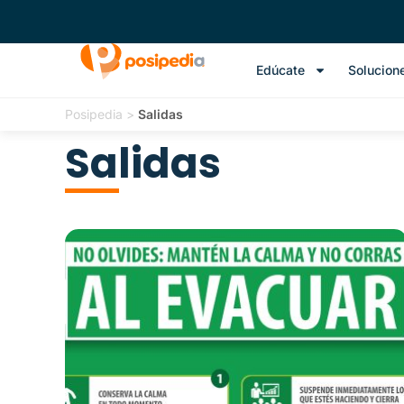
Edúcate
Solucion
Posipedia
>
Salidas
Salidas