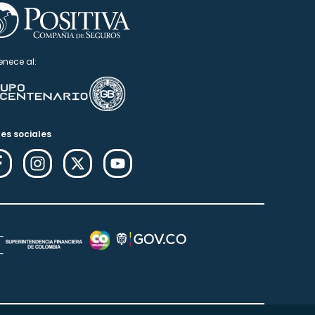
enece al:
es sociales