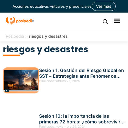
Ver más
Acciones educativas virtuales y presenciales
Posipedia
>
riesgos y desastres
riesgos y desastres
Sesión 1: Gestión del Riesgo Global en
SST – Estrategias ante Fenómenos
Naturales Fecha: febrero 20, 2025
Publicado:
febrero 26, 2025
Sesión 10: la importancia de las
primeras 72 horas: ¿cómo sobrevivir
en una emergencia? Fecha: noviembre
Publicado:
noviembre 26, 2024