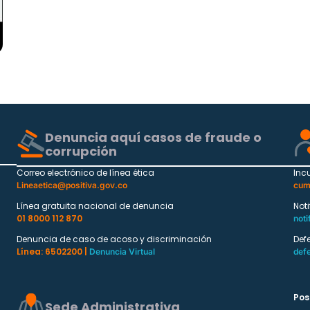
Denuncia aquí casos de fraude o
corrupción
Correo electrónico de línea ética
Inc
Lineaetica@positiva.gov.co
cum
Línea gratuita nacional de denuncia
Not
01 8000 112 870
noti
Denuncia de caso de acoso y discriminación
Def
Línea: 6502200 |
Denuncia Virtual
def
Pos
Sede Administrativa