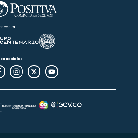
enece al:
es sociales