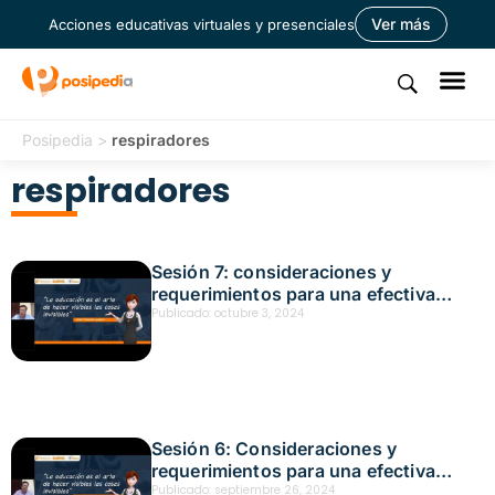
Ver más
Acciones educativas virtuales y presenciales
Posipedia
>
respiradores
respiradores
Sesión 7: consideraciones y
requerimientos para una efectiva
protección respiratoria para gases y
Publicado:
octubre 3, 2024
vapores Fecha: octubre 3, 2024
Sesión 6: Consideraciones y
requerimientos para una efectiva
protección respiratoria para material
Publicado:
septiembre 26, 2024