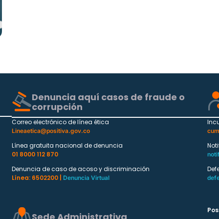
Denuncia aquí casos de fraude o
corrupción
Correo electrónico de línea ética
Inc
Lineaetica@positiva.gov.co
cum
Línea gratuita nacional de denuncia
Not
01 8000 112 870
noti
Denuncia de caso de acoso y discriminación
Def
Línea: 6502200 |
Denuncia Virtual
def
Pos
Sede Administrativa