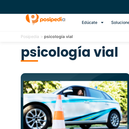
Edúcate
Solucion
Posipedia
>
psicología vial
psicología vial