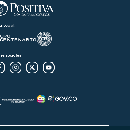
enece al:
es sociales