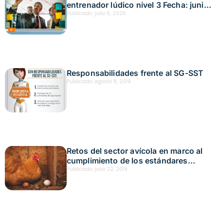
entrenador lúdico nivel 3 Fecha: junio
18, 2025
Publicado:
julio 6, 2025
Responsabilidades frente al SG-SST
Publicado:
agosto 8, 2019
Retos del sector avícola en marco al
cumplimiento de los estándares
mínimos del Sistema de Gestión de
Publicado:
julio 22, 2019
Seguridad y Salud en el Trabajo
(SGSST)