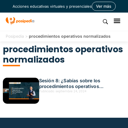
Ver más
Acciones educativas virtuales y presenciales
Posipedia
>
procedimientos operativos normalizados
procedimientos operativos
normalizados
Sesión 8: ¿Sabías sobre los
procedimientos operativos
normalizados?, ¡Tu hoja de ruta en
Publicado:
septiembre 24, 2024
situaciones de emergencia! Fecha:
septiembre 24, 2024