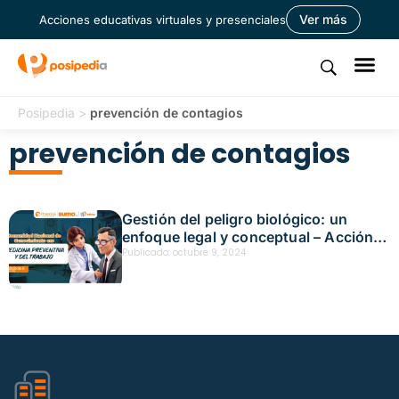
Ver más
Acciones educativas virtuales y presenciales
Posipedia
>
prevención de contagios
prevención de contagios
Gestión del peligro biológico: un
enfoque legal y conceptual – Acción
educativa presencial – Tunja Fecha:
Publicado:
octubre 9, 2024
octubre 9, 2024