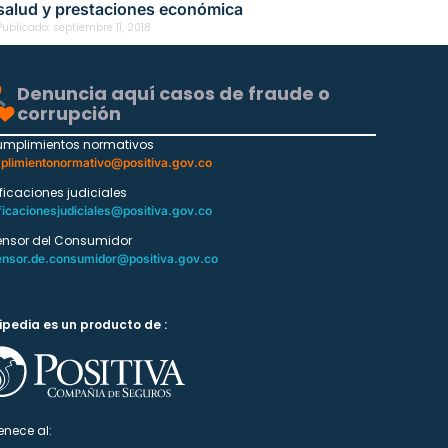
salud y prestaciones económica
Publicado:
septiembre 11, 2018
Denuncia aquí casos de fraude o
corrupción
umplimientos normativos
plimientonormativo@positiva.gov.co
ificaciones judiciales
ficacionesjudiciales@positiva.gov.co
ensor del Consumidor
ensor.de.consumidor@positiva.gov.co
ipedia es un producto de :
enece al: