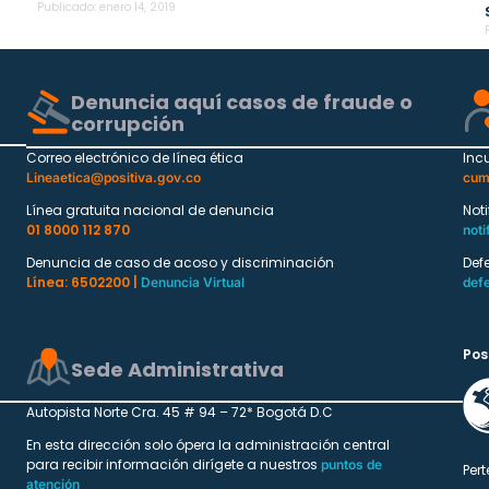
Publicado:
enero 14, 2019
Denuncia aquí casos de fraude o
corrupción
Correo electrónico de línea ética
Inc
Lineaetica@positiva.gov.co
cum
Línea gratuita nacional de denuncia
Not
01 8000 112 870
noti
Denuncia de caso de acoso y discriminación
Def
Línea: 6502200 |
Denuncia Virtual
def
Pos
Sede Administrativa
Autopista Norte Cra. 45 # 94 – 72* Bogotá D.C
En esta dirección solo ópera la administración central
para recibir información dirígete a nuestros
puntos de
Pert
atención