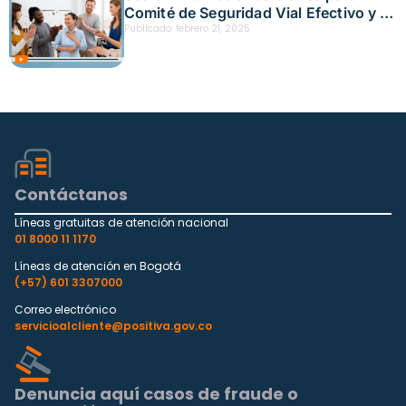
Comité de Seguridad Vial Efectivo y la
Prevención de Accidentes Fecha:
Publicado:
febrero 21, 2025
febrero 12, 2025
Contáctanos
Líneas gratuitas de atención nacional
01 8000 11 1170
Líneas de atención en Bogotá
(+57) 601 3307000
Correo electrónico
servicioalcliente@positiva.gov.co
Denuncia aquí casos de fraude o