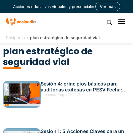
Ver más
Acciones educativas virtuales y presenciales
Posipedia
>
plan estratégico de seguridad vial
plan estratégico de
seguridad vial
Sesión 4: principios básicos para
auditorias exitosas en PESV Fecha:
mayo 7, 2025
Publicado:
mayo 27, 2025
Sesión 1: 5 Acciones Claves para un