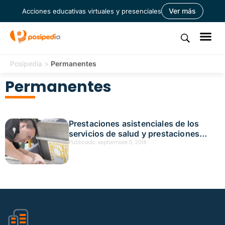
Ver más
Acciones educativas virtuales y presenciales
Posipedia
>
Permanentes
Permanentes
Prestaciones asistenciales de los
servicios de salud y prestaciones
económica
Publicado:
septiembre 11, 2018