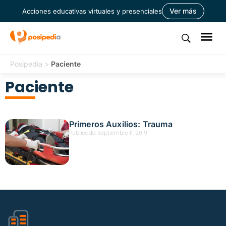
Ver más
Acciones educativas virtuales y presenciales
Posipedia
>
Paciente
Paciente
Primeros Auxilios: Trauma
Publicado:
septiembre 11, 2019