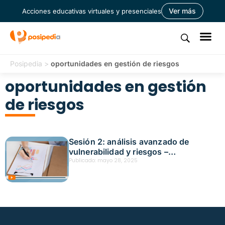
Ver más
Acciones educativas virtuales y presenciales
Posipedia
>
oportunidades en gestión de riesgos
oportunidades en gestión
de riesgos
Sesión 2: análisis avanzado de
vulnerabilidad y riesgos –
transformando riesgos en
Publicado:
mayo 28, 2025
oportunidades de seguridad Fecha:
mayo 8, 2025