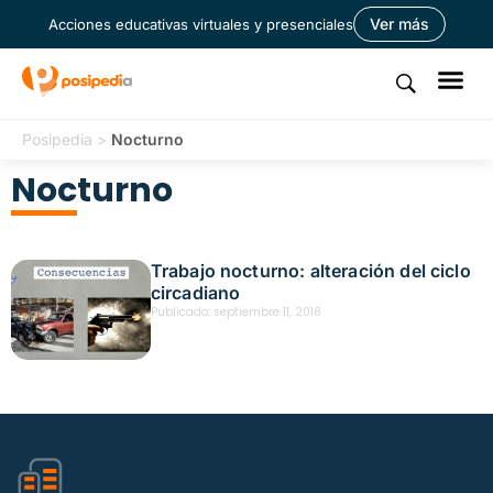
Ver más
Acciones educativas virtuales y presenciales
Posipedia
>
Nocturno
Nocturno
Trabajo nocturno: alteración del ciclo
circadiano
Publicado:
septiembre 11, 2018