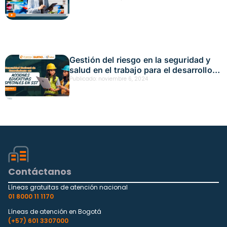
educativa presencial – Neiva Fecha:
marzo 5-6, 2025
Gestión del riesgo en la seguridad y
salud en el trabajo para el desarrollo y
mejora continua de las organizaciones
Publicado:
noviembre 6, 2024
– Acción educativa presencial – Neiva
Fecha: noviembre 5, 2024
Contáctanos
Líneas gratuitas de atención nacional
01 8000 11 1170
Líneas de atención en Bogotá
(+57) 601 3307000