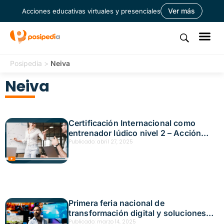
Ver más
Acciones educativas virtuales y presenciales
Posipedia
>
Neiva
Neiva
Certificación Internacional como
entrenador lúdico nivel 2 – Acción
educativa presencial – Neiva Fecha:
Publicado:
abril 27, 2025
abril 10, 2025
Primera feria nacional de
transformación digital y soluciones
tecnológicas en sst – acción
Publicado:
marzo 14, 2025