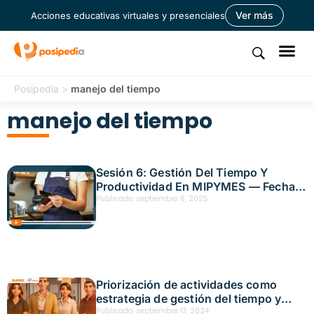
Ver más
Acciones educativas virtuales y presenciales
Posipedia
>
manejo del tiempo
manejo del tiempo
Sesión 6: Gestión Del Tiempo Y
Productividad En MIPYMES — Fecha:
6 de noviembre, 2025
Publicado:
septiembre 8, 2025
Priorización de actividades como
estrategia de gestión del tiempo y
reducción del estrés, Acción
Publicado:
septiembre 13, 2024