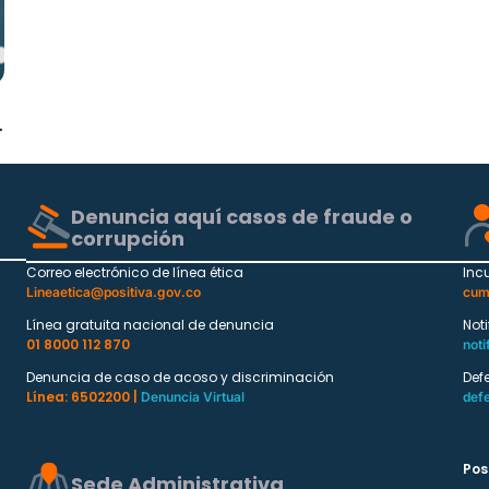
Denuncia aquí casos de fraude o
corrupción
Correo electrónico de línea ética
Inc
Lineaetica@positiva.gov.co
cum
Línea gratuita nacional de denuncia
Not
01 8000 112 870
noti
Denuncia de caso de acoso y discriminación
Def
Línea: 6502200 |
Denuncia Virtual
def
Pos
Sede Administrativa