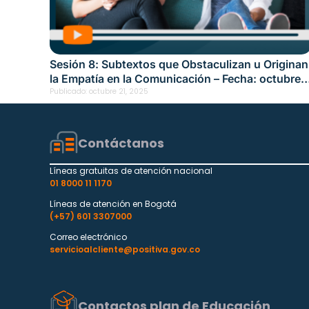
Sesión 8: Subtextos que Obstaculizan u Originan
la Empatía en la Comunicación – Fecha: octubre
16, 2025
Publicado:
octubre 21, 2025
Contáctanos
Líneas gratuitas de atención nacional
01 8000 11 1170
Líneas de atención en Bogotá
(+57) 601 3307000
Correo electrónico
servicioalcliente@positiva.gov.co
Contactos plan de Educación