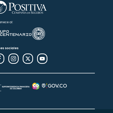
enece al:
es sociales