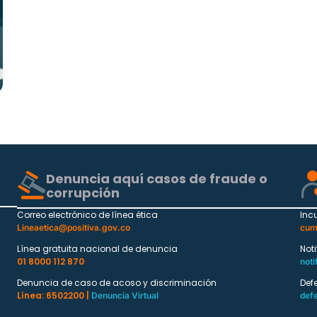
Denuncia aquí casos de fraude o
corrupción
Correo electrónico de línea ética
Inc
Lineaetica@positiva.gov.co
cum
Línea gratuita nacional de denuncia
Not
01 8000 112 870
noti
Denuncia de caso de acoso y discriminación
Def
Línea: 6502200 |
Denuncia Virtual
def