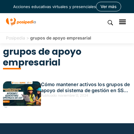
Ver más
Acciones educativas virtuales y presenciales
Posipedia
>
grupos de apoyo empresarial
grupos de apoyo
empresarial
Cómo mantener activos los grupos de
apoyo del sistema de gestión en SST –
acción educativa presencial – Medellín
Publicado:
noviembre 13, 2024
Fecha: noviembre 13, 2024