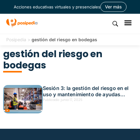
Ver más
Acciones educativas virtuales y presenciales
Posipedia
>
gestión del riesgo en bodegas
gestión del riesgo en
bodegas
Sesión 3: la gestión del riesgo en el
uso y mantenimiento de ayudas
mecánicas y otros materiales en
Publicado:
junio 17, 2025
bodegas de logística Fecha: junio 6,
2025