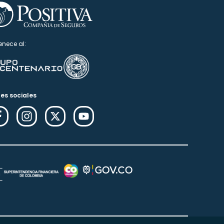
enece al:
es sociales