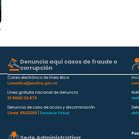
o
Denuncia aquí casos de fraude o
corrupción
Correo electrónico de línea ética
Inc
Lineaetica@positiva.gov.co
cum
Línea gratuita nacional de denuncia
Not
01 8000 112 870
noti
Denuncia de caso de acoso y discriminación
Def
Línea: 6502200 |
Denuncia Virtual
def
Pos
Sede Administrativa