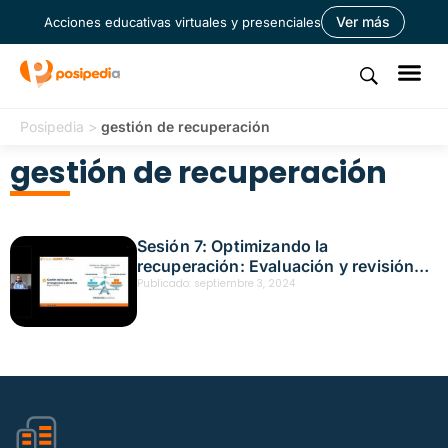
Ver más
Acciones educativas virtuales y presenciales
Posipedia
>
gestión de recuperación
gestión de recuperación
Sesión 7: Optimizando la
recuperación: Evaluación y revisión
post-emergencia Fecha: septiembre 3,
Publicado:
septiembre 3, 2024
2024