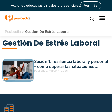
Ver más
Acciones educativas virtuales y presenciales
Posipedia
>
Gestión De Estrés Laboral
Gestión De Estrés Laboral
Sesión 1: resiliencia laboral y personal
– como superar las situaciones
críticas en el trabajo y en la vida
Publicado:
marzo 14, 2025
personal Fecha: marzo 6, 2025