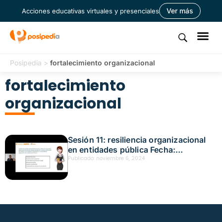
Ver más
Acciones educativas virtuales y presenciales
Posipedia
>
fortalecimiento organizacional
fortalecimiento
organizacional
Sesión 11: resiliencia organizacional
en entidades pública Fecha:
noviembre 5, 2024
Publicado:
noviembre 6, 2024