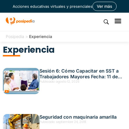
Ver más
Acciones educativas virtuales y presenciales
Posipedia
>
Experiencia
Experiencia
Sesión 6: Cómo Capacitar en SST a
Trabajadores Mayores Fecha: 11 de
Julio 2025
Publicado:
agosto 12, 2025
Seguridad con maquinaria amarilla
Publicado:
septiembre 24, 2018