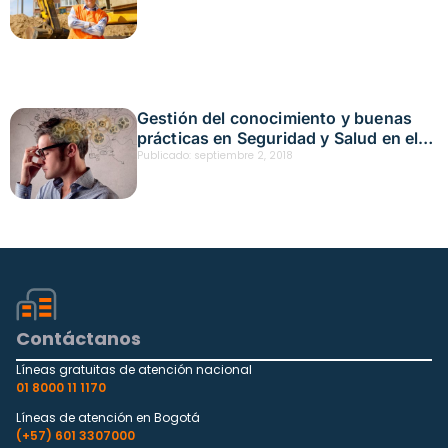
Gestión del conocimiento y buenas
prácticas en Seguridad y Salud en el
Trabajo
Publicado:
septiembre 2, 2018
Contáctanos
Líneas gratuitas de atención nacional
01 8000 11 1170
Líneas de atención en Bogotá
(+57) 601 3307000