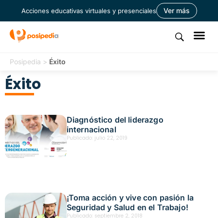
Ver más
Acciones educativas virtuales y presenciales
Posipedia
>
Éxito
Éxito
Diagnóstico del liderazgo
internacional
Publicado:
julio 22, 2019
¡Toma acción y vive con pasión la
Seguridad y Salud en el Trabajo!
Publicado:
septiembre 2, 2018