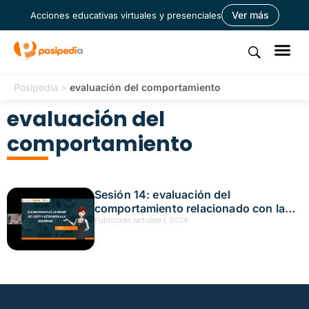
Ver más
Acciones educativas virtuales y presenciales
Posipedia
>
evaluación del comportamiento
evaluación del
comportamiento
Sesión 14: evaluación del
comportamiento relacionado con la
seguridad vial Fecha: octubre 1, 2024
Publicado:
octubre 1, 2024