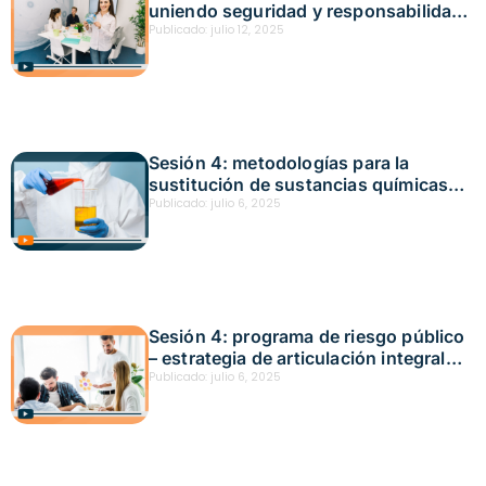
uniendo seguridad y responsabilidad
ambiental Fecha: junio 25, 2025
Publicado:
julio 12, 2025
Sesión 4: metodologías para la
sustitución de sustancias químicas
como estrategia para el control del
Publicado:
julio 6, 2025
riesgo Fecha: junio 20, 2025
Sesión 4: programa de riesgo público
– estrategia de articulación integral
frente a las amenazas Fecha: junio 19,
Publicado:
julio 6, 2025
2025