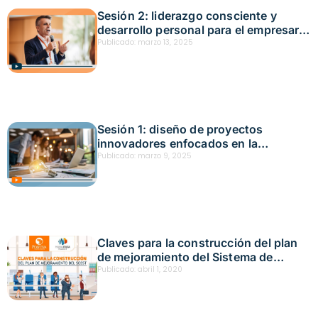
Sesión 2: liderazgo consciente y
desarrollo personal para el empresario
del futuro en las mipymes Fecha:
Publicado:
marzo 13, 2025
marzo 5, 2025
Sesión 1: diseño de proyectos
innovadores enfocados en la
estrategia visión zero Fecha: febrero
Publicado:
marzo 9, 2025
27, 2025
Claves para la construcción del plan
de mejoramiento del Sistema de
Seguridad y Salud en el Trabajo
Publicado:
abril 1, 2020