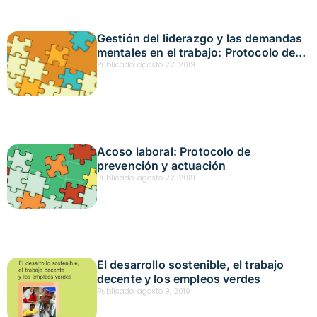
Gestión del liderazgo y las demandas
mentales en el trabajo: Protocolo de
intervención de factores
Publicado:
agosto 22, 2019
psicosociales para trabajadores del
sector financiero
Acoso laboral: Protocolo de
prevención y actuación
Publicado:
agosto 22, 2019
El desarrollo sostenible, el trabajo
decente y los empleos verdes
Publicado:
agosto 9, 2019