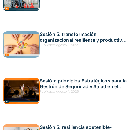
Sesión 5: transformación
organizacional resiliente y productiva
Fecha: julio 18, 2025
Publicado:
agosto 8, 2025
Sesión: principios Estratégicos para la
Gestión de Seguridad y Salud en el
Trabajo en las Empresas Fecha: julio
Publicado:
agosto 4, 2025
17, 2025
Sesión 5: resiliencia sostenible-