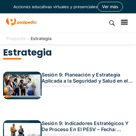
Ver más
Acciones educativas virtuales y presenciales
Posipedia
>
Estrategia
Estrategia
Sesión 9: Planeación y Estrategia
Aplicada a la Seguridad y Salud en el
Trabajo – Fecha: octubre 22, 2025
Publicado:
octubre 27, 2025
Sesión 9: Indicadores Estratégicos Y
De Proceso En El PESV – Fecha:
octubre 1, 2025
Publicado:
octubre 2, 2025