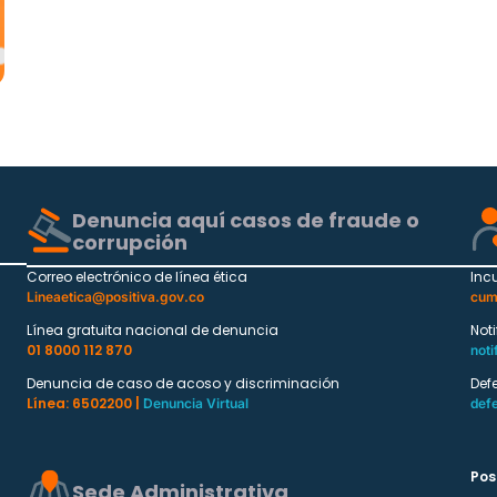
Denuncia aquí casos de fraude o
corrupción
Correo electrónico de línea ética
Inc
Lineaetica@positiva.gov.co
cum
Línea gratuita nacional de denuncia
Not
01 8000 112 870
noti
Denuncia de caso de acoso y discriminación
Def
Línea: 6502200 |
Denuncia Virtual
def
Pos
Sede Administrativa