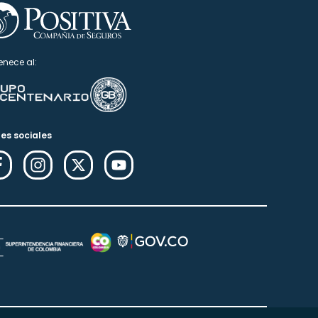
enece al:
es sociales