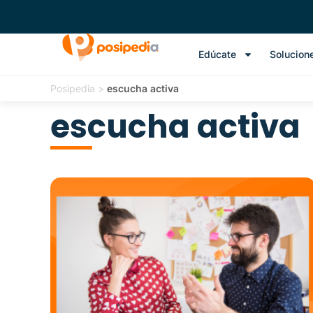
Edúcate
Solucion
Posipedia
>
escucha activa
escucha activa