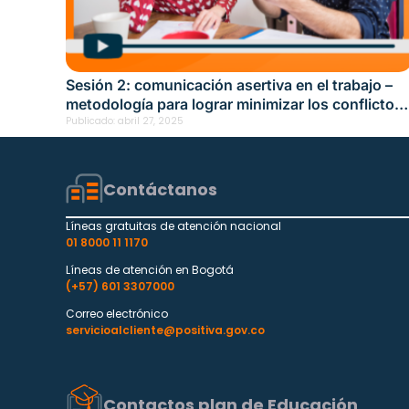
Sesión 2: comunicación asertiva en el trabajo –
metodología para lograr minimizar los conflictos
Fecha: abril 10, 2025
Publicado:
abril 27, 2025
Contáctanos
Líneas gratuitas de atención nacional
01 8000 11 1170
Líneas de atención en Bogotá
(+57) 601 3307000
Correo electrónico
servicioalcliente@positiva.gov.co
Contactos plan de Educación