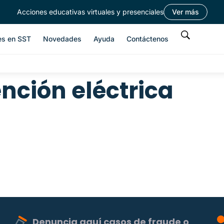
Acciones educativas virtuales y presenciales
Ver más
es en SST
Novedades
Ayuda
Contáctenos
nción eléctrica
Denuncia aquí casos de fraude o