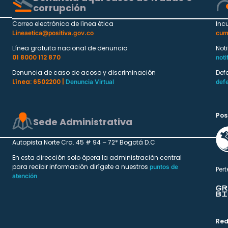
corrupción
Correo electrónico de línea ética
Inc
Lineaetica@positiva.gov.co
cum
Línea gratuita nacional de denuncia
Not
01 8000 112 870
noti
Denuncia de caso de acoso y discriminación
Def
Línea: 6502200 |
Denuncia Virtual
def
Pos
Sede Administrativa
Autopista Norte Cra. 45 # 94 – 72* Bogotá D.C
En esta dirección solo ópera la administración central
para recibir información dirígete a nuestros
puntos de
Pert
atención
Red