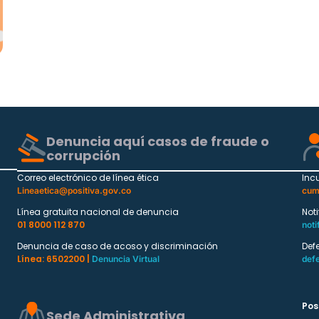
Denuncia aquí casos de fraude o
corrupción
Correo electrónico de línea ética
Inc
Lineaetica@positiva.gov.co
cum
Línea gratuita nacional de denuncia
Not
01 8000 112 870
noti
Denuncia de caso de acoso y discriminación
Def
Línea: 6502200 |
Denuncia Virtual
def
Pos
Sede Administrativa