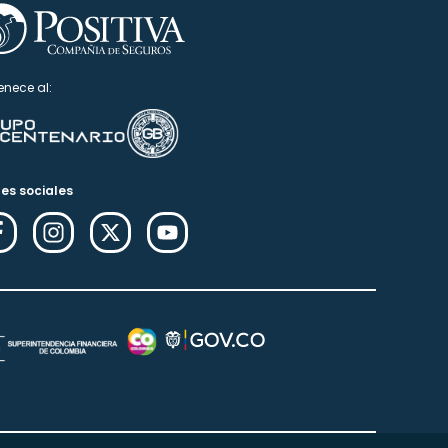
enece al:
es sociales