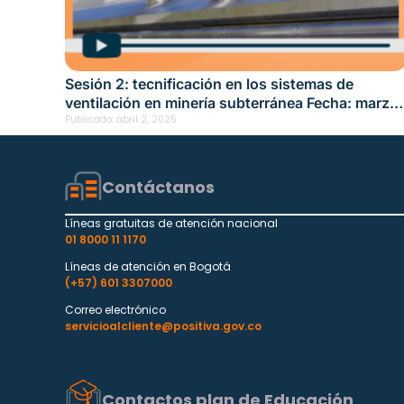
Sesión 2: tecnificación en los sistemas de
ventilación en minería subterránea Fecha: marzo
21, 2025
Publicado:
abril 2, 2025
Contáctanos
Líneas gratuitas de atención nacional
01 8000 11 1170
Líneas de atención en Bogotá
(+57) 601 3307000
Correo electrónico
servicioalcliente@positiva.gov.co
Contactos plan de Educación