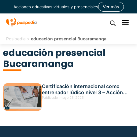
Ver más
Acciones educativas virtuales y presenciales
Posipedia
>
educación presencial Bucaramanga
educación presencial
Bucaramanga
Certificación internacional como
entrenador lúdico nivel 3 – Acción
educativa presencial – Bucaramanga
Publicado:
mayo 28, 2025
Fecha: mayo 9, 2025