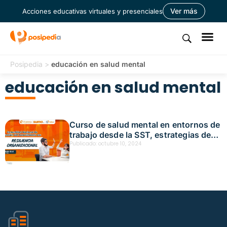
Ver más
Acciones educativas virtuales y presenciales
Posipedia
>
educación en salud mental
educación en salud mental
Curso de salud mental en entornos de
trabajo desde la SST, estrategias de
afrontamiento y resiliencia – Acción
Publicado:
octubre 10, 2024
educativa presencial – Medellín Fecha:
octubre 10, 2024