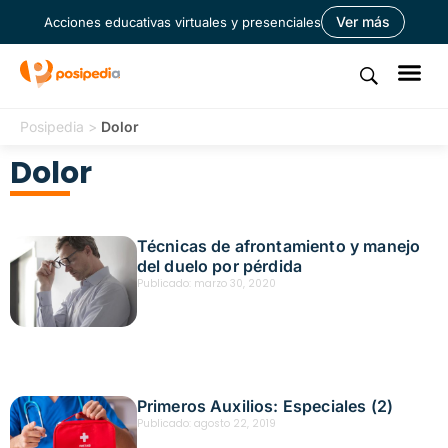
Ver más
Acciones educativas virtuales y presenciales
Posipedia
>
Dolor
Dolor
Técnicas de afrontamiento y manejo
del duelo por pérdida
Publicado:
marzo 30, 2020
Primeros Auxilios: Especiales (2)
Publicado:
agosto 22, 2019