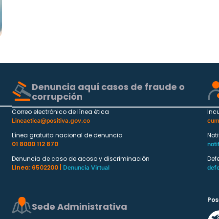
Denuncia aquí casos de fraude o
corrupción
Correo electrónico de línea ética
Inc
Lineaetica@positiva.gov.co
cum
Línea gratuita nacional de denuncia
Not
01 8000 112 870
noti
Denuncia de caso de acoso y discriminación
Def
Línea: 6502200 |
Denuncia Virtual
def
Pos
Sede Administrativa