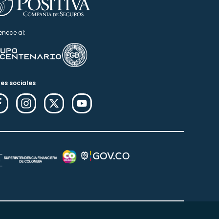
enece al:
es sociales