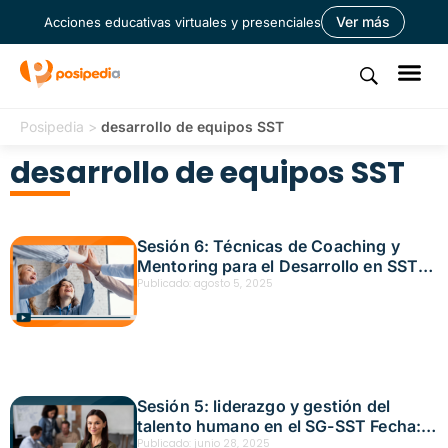
Ver más
Acciones educativas virtuales y presenciales
Posipedia
>
desarrollo de equipos SST
desarrollo de equipos SST
Sesión 6: Técnicas de Coaching y
Mentoring para el Desarrollo en SST
Fecha: julio 17, 2025
Publicado:
agosto 5, 2025
Sesión 5: liderazgo y gestión del
talento humano en el SG-SST Fecha:
junio 12, 2025
Publicado:
junio 28, 2025