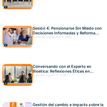
2025
Sesión 4: Pensionarse Sin Miedo con
Decisiones Informadas y Reforma
Pensional — Fecha: 5 de septiembre,
Publicado:
septiembre 16, 2025
2025
Conversando con el Experto en
Bioética: Reflexiones Éticas en
Entornos Profesionales en Apartadó
Publicado:
agosto 27, 2025
Fecha: agosto 12, 2025
Gestión del cambio e impacto sobre la