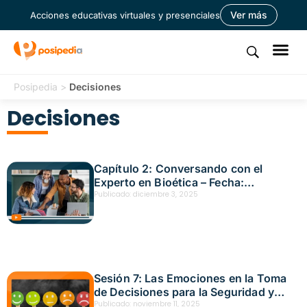
Ver más
Acciones educativas virtuales y presenciales
Posipedia
>
Decisiones
Decisiones
Capítulo 2: Conversando con el
Experto en Bioética – Fecha:
noviembre 25, 2025
Publicado:
diciembre 3, 2025
Sesión 7: Las Emociones en la Toma
de Decisiones para la Seguridad y
Salud Laboral – Fecha: noviembre 7,
Publicado:
noviembre 11, 2025