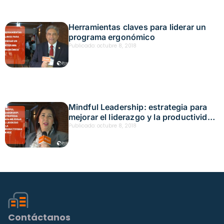
Herramientas claves para liderar un
programa ergonómico
Publicado:
octubre 8, 2018
Mindful Leadership: estrategia para
mejorar el liderazgo y la productividad
en HSE
Publicado:
octubre 8, 2018
Contáctanos