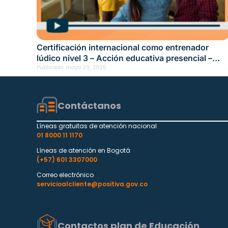
Certificación internacional como entrenador
lúdico nivel 3 – Acción educativa presencial –
Tunja Fecha: mayo 14, 2025
Publicado:
mayo 29, 2025
Contáctanos
Líneas gratuitas de atención nacional
01 8000 11 1170
Líneas de atención en Bogotá
(+57) 601 3307000
Correo electrónico
servicioalcliente@positiva.gov.co
Contactos plan de Educación