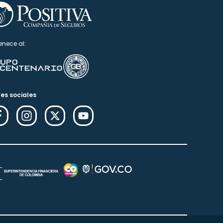
enece al:
es sociales