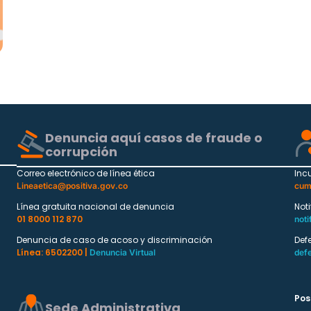
Denuncia aquí casos de fraude o
corrupción
Correo electrónico de línea ética
Inc
Lineaetica@positiva.gov.co
cum
Línea gratuita nacional de denuncia
Not
01 8000 112 870
noti
Denuncia de caso de acoso y discriminación
Def
Línea: 6502200 |
Denuncia Virtual
def
Pos
Sede Administrativa