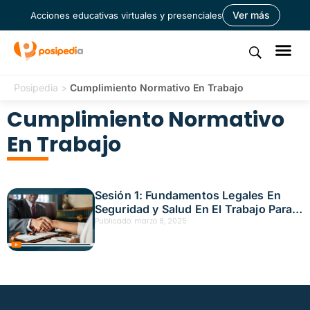
Ver más
Acciones educativas virtuales y presenciales
Posipedia
>
Cumplimiento Normativo En Trabajo
Cumplimiento Normativo
En Trabajo
Sesión 1: Fundamentos Legales En
Seguridad y Salud En El Trabajo Para
El Sector Comercio Fecha: febrero 26,
Publicado:
marzo 8, 2025
2025