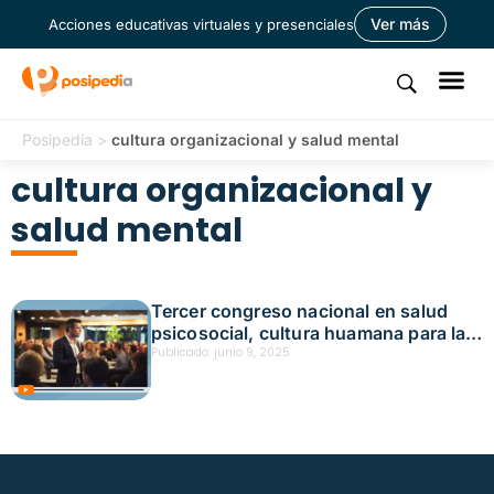
Ver más
Acciones educativas virtuales y presenciales
Posipedia
>
cultura organizacional y salud mental
cultura organizacional y
salud mental
Tercer congreso nacional en salud
psicosocial, cultura huamana para la
transformación empresarial – Acción
Publicado:
junio 9, 2025
educativa presencial Barranquilla
Fecha: mayo 30, 2025