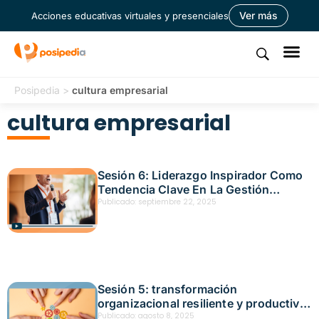
Ver más
Acciones educativas virtuales y presenciales
Posipedia
>
cultura empresarial
cultura empresarial
Sesión 6: Liderazgo Inspirador Como
Tendencia Clave En La Gestión
Empresarial — Fecha: 12 de
Publicado:
septiembre 22, 2025
septiembre, 2025
Sesión 5: transformación
organizacional resiliente y productiva
Fecha: julio 18, 2025
Publicado:
agosto 8, 2025