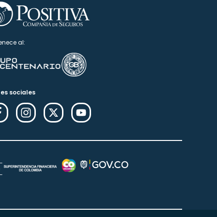
enece al:
es sociales