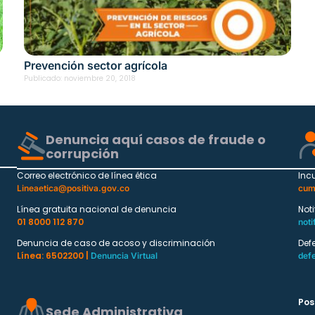
Prevención sector agrícola
Publicado:
noviembre 20, 2018
Denuncia aquí casos de fraude o
corrupción
Correo electrónico de línea ética
Inc
Lineaetica@positiva.gov.co
cum
Línea gratuita nacional de denuncia
Not
01 8000 112 870
noti
Denuncia de caso de acoso y discriminación
Def
Línea: 6502200 |
Denuncia Virtual
def
Pos
Sede Administrativa