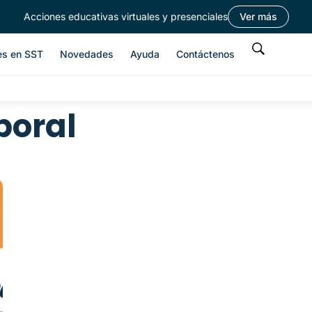
Acciones educativas virtuales y presenciales
Ver más
es en SST
Novedades
Ayuda
Contáctenos
boral