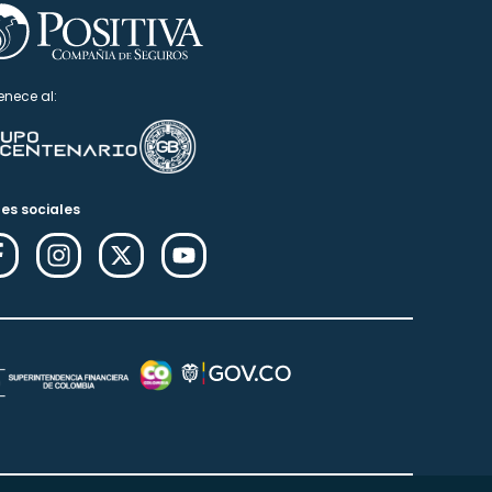
enece al:
es sociales