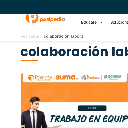
Edúcate
Solucion
Posipedia
>
colaboración laboral
colaboración la