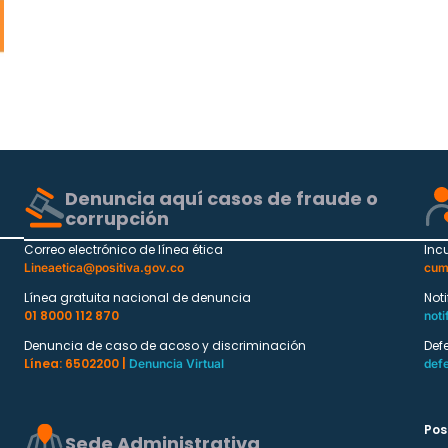
Denuncia aquí casos de fraude o
corrupción
Correo electrónico de línea ética
Inc
Lineaetica@positiva.gov.co
cum
Línea gratuita nacional de denuncia
Not
01 8000 112 870
noti
Denuncia de caso de acoso y discriminación
Def
Línea: 6502200 |
Denuncia Virtual
def
Pos
Sede Administrativa