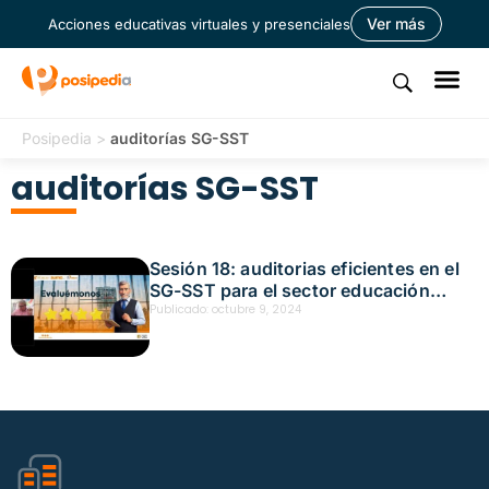
Ver más
Acciones educativas virtuales y presenciales
Posipedia
>
auditorías SG-SST
auditorías SG-SST
Sesión 18: auditorias eficientes en el
SG-SST para el sector educación
Fecha: octubre 9, 2024
Publicado:
octubre 9, 2024