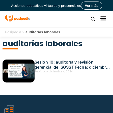
Ver más
Acciones educativas virtuales y presenciales
Posipedia
>
auditorías laborales
auditorías laborales
Sesión 10: auditoría y revisión
gerencial del SGSST Fecha: diciembre
4, 2024
Publicado:
diciembre 4, 2024