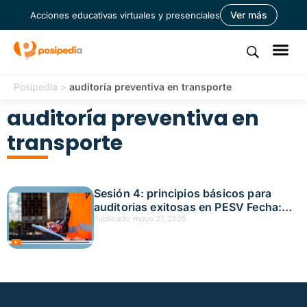
Ver más
Acciones educativas virtuales y presenciales
Posipedia
>
auditoría preventiva en transporte
auditoría preventiva en
transporte
Sesión 4: principios básicos para
auditorias exitosas en PESV Fecha:
mayo 7, 2025
Publicado:
mayo 27, 2025