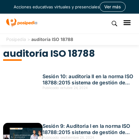
Ver más
Acciones educativas virtuales y presenciales
Posipedia
>
auditoría ISO 18788
auditoría ISO 18788
Sesión 10: auditoria II en la norma ISO
18788:2015 sistema de gestión de
operaciones de seguridad privada
Publicado:
octubre 24, 2024
Fecha: octubre 24, 2024
Sesión 9: Auditoria I en la norma ISO
18788:2015 sistema de gestión de
operaciones de seguridad privada
Publicado:
septiembre 26, 2024